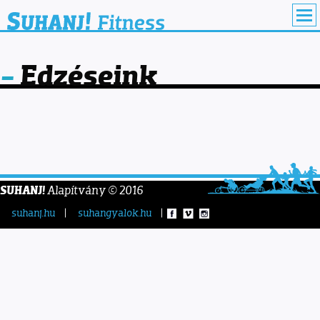
Ugrás
a
tartalomra
Edzéseink
SUHANJ!
Alapítvány
©
2016
suhanj.hu
suhangyalok.hu